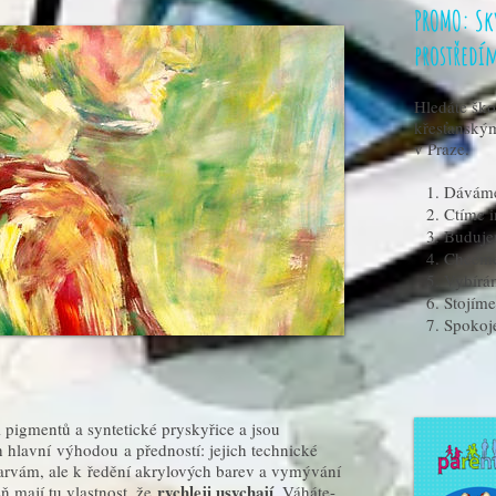
PROMO: Sk
prostředí
Hledáte ško
křesťanským
v Praze.
Dáváme
Ctíme i
Buduje
Chceme 
Vybírám
Stojíme
Spokoje
 pigmentů a syntetické pryskyřice a jsou
ch hlavní výhodou a předností: jejich technické
arvám, ale k ředění akrylových barev a vymývání
rychleji usychají
ň mají tu vlastnost, že
. Váháte-