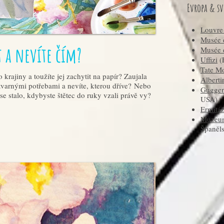
Evropa & sv
Louvr
Musée 
t a nevíte čím?
Musée d
Uffizi
(F
Tate M
rajiny a toužíte jej zachytit na papír? Zaujala
Albert
varnými potřebami a nevíte, kterou dříve? Nebo
Gugge
se stalo, kdybyste štětec do ruky vzali právě vy?
USA)
Ermitá
Muzeum
Španěl