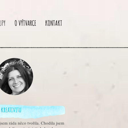
UPY
O VÝTVARCE
KONTAKT
 kreativitu
sem ráda něco tvořila. Chodila jsem