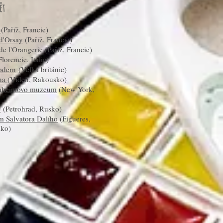
ět
e
(Paříž, Francie)
d'Orsay
(Paříž, Francie)
e l'Orangerie
(Paříž, Francie)
lorencie, Itálie)
odern
(Velká británie)
ina
(Vídeň, Rakousko)
nheimovo muzeum
(New York,
ž
(Petrohrad, Rusko)
 Salvatora Dalího
(Figueres,
sko)