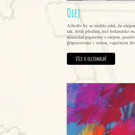
Olej
Ačkoliv by se mohlo zdát, že olejom
tak. Ještě předtím, než holandské ma
namíchat pigmenty s olejem, použív
připravované s vodou, vaječným žlo
Více o olejomalbě