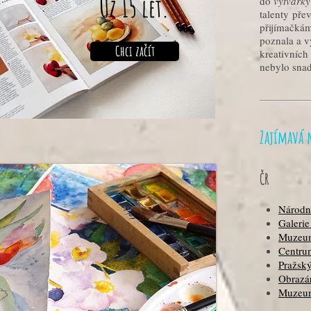
Už 15 let.
do
výtvark
talenty přev
přijímačká
poznala a v
Chci začít
kreativních
nebylo snad
Zajímavá 
ČR
Národní
Galerie
Muzeu
Centru
Pražsk
Obrazá
Muzeu