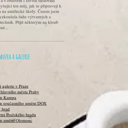
y
a s obdivem i závistí sledovala
yšující ten můj, jak se připravují k
m na umělecké školy. Časem jsem
yzkoušela řadu výtvarných a
 technik. Přijít některým na kloub
né...
muzea a galerie
 galerie v Praze
 hlavního města Prahy
m Kampa
m současného umění DOX
ý hrad
rna Pražského hradu
m umění Olomouc