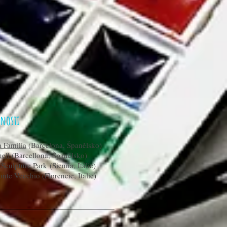
nosti
 Familia
(Barcelona, Španělsko)
uell
(Barcellona, Španělsko)
 Sculpture Park
(Sienna, Itálie)
nte Vecchio (Florencie, Itálie)