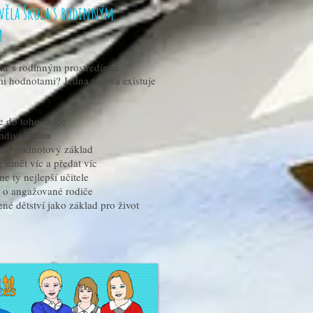
vělá škola s rodinným
m
lu s rodinným prostředím a
i hodnotami? Jedna taková existuje
 do toho srdce
ndividualitu
me hodnotový základ
umět víc a předat víc
e ty nejlepší učitele
 o angažované rodiče
né dětství jako základ pro život