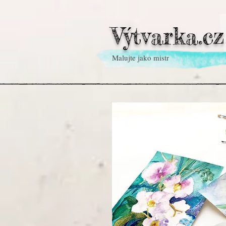
Výtvarka.cz
Malujte jako mistr