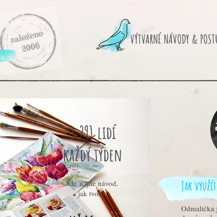
VÝTVARNÉ NÁVODY & POST
3 291 lidí
každý týden
Jak využít
zde najde návod,
jak tvořit.
Odmalička j