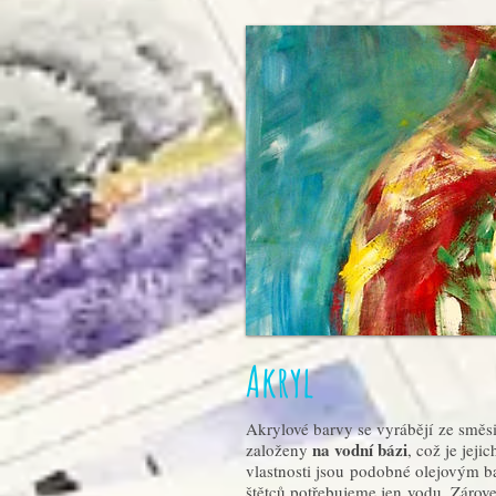
Akryl
Akrylové barvy se vyrábějí ze směsi
na vodní bázi
založeny
, což je jeji
vlastnosti jsou podobné olejovým b
štětců potřebujeme jen vodu. Zárove