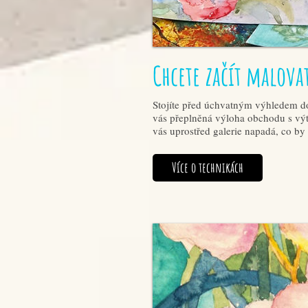
Chcete začít malova
Stojíte před úchvatným výhledem do k
vás přeplněná výloha obchodu s výt
vás uprostřed galerie napadá, co by 
Více o technikách