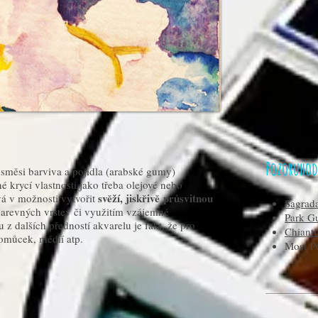
Pozoruhod
směsi barviva a pojidla (arabské gumy)
 krycí vlastnosti jako třeba olejové nebo
svěží, jiskřivě průsvitnou
vá v možnosti vytvořit
Sagrada
revných vrstev či využitím vzájemné
Park G
u z dalších předností akvarelu je fakt, že pro
Chianti
omůcek, médií atp.
Most Po