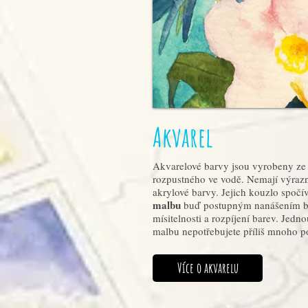
Akvarel
Akvarelové barvy jsou vyrobeny ze 
rozpustného ve vodě. Nemají výrazné
akrylové barvy. Jejich kouzlo spočí
malbu
buď postupným nanášením ba
mísitelnosti a rozpíjení barev. Jedno
malbu nepotřebujete příliš mnoho p
Více o akvarelu