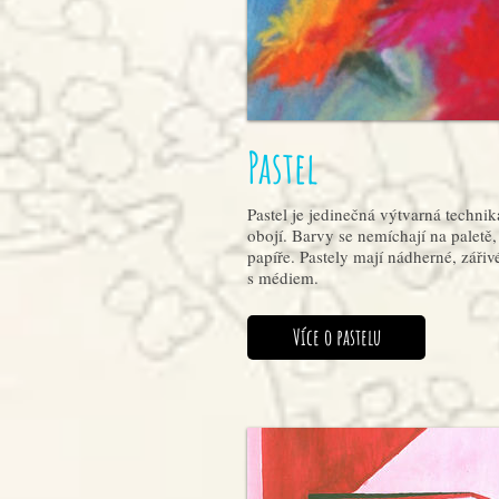
Pastel
Pastel je jedinečná výtvarná techni
obojí. Barvy se nemíchají na paletě
papíře. Pastely mají nádherné, záři
s médiem.
Více o pastelu