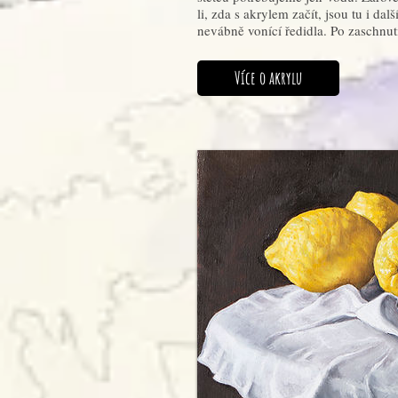
li, zda s akrylem začít, jsou tu i d
nevábně vonící ředidla. Po zaschnutí
Více o akrylu