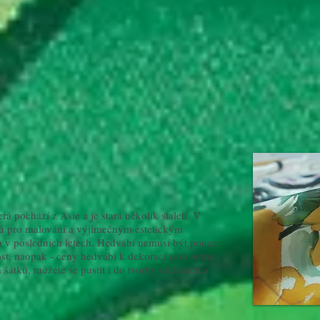
rá pochází z Asie a je stará několik staletí. V
lů pro malování a výjimečným estetickým
a v posledních letech. Hedvábí nemusí být pouze
t, naopak - ceny hedvábí k dekoraci jsou velmi
a šátků, můžete se pustit i do tvorby oděvních a