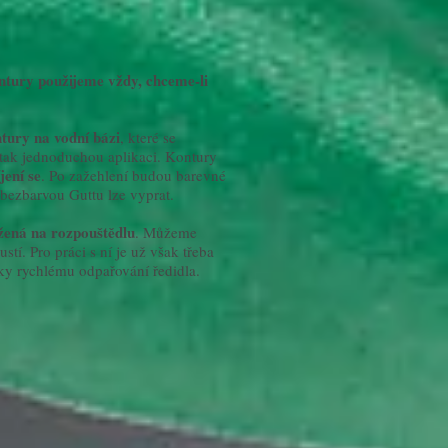
tury použijeme vždy, chceme-li
tury na vodní bázi
, které se
 tak jednoduchou aplikaci. Kontury
jení se
. Po zažehlení budou barevné
 bezbarvou Guttu lze vyprat.
ožená na rozpouštědlu
. Můžeme
stí. Pro práci s ní je už však třeba
íky rychlému odpařování ředidla.