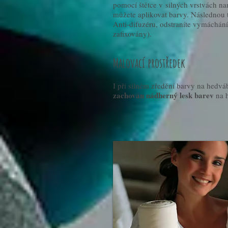
pomocí štětce v silných vrstvách na
můžete aplikovat barvy. Následnou 
Anti-difuzéru, odstraníte vymáchání
zafixovány).
Malovací prostředek
I při silném zředění barvy na hedvá
zachován nádherný lesk barev
na h