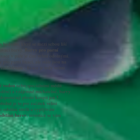
 hedvábí, které se mezi sebou liší
Barvy pro parní
lovací barvy.
 fixace v páře je činí velmi odolnými.
 pro parní fixaci, ale stále jsou na
zažehlením - fixace je tedy velmi
né vodou
nebo speciálními médii
dění) a vzájemně míchatelné, barvy
edoporučuji přesto koupit jen 5
předně je to pro začátek velmi
odstínu strefit a vyplýtváte
 odstínů barev
, investice se vám