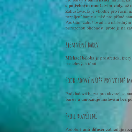
s potřebným množstvím vody, až d
Zahušťovadlo je vhodné pro ruční n
rozpíjení barev a také pro přímé na
Použitím zahušťovadla a následným 
přirozenou ohebnost, proto je na z
Zjemnění barev
Míchací běloba
je prostředek, kter
pastelových tónů.
Podkladový nátěr pro volné m
Podkladová barva pro akvarel se n
barev a umožňuje malování bez po
Proti rozpíjení
anti-difusér
Podobně
zabraňuje rozp