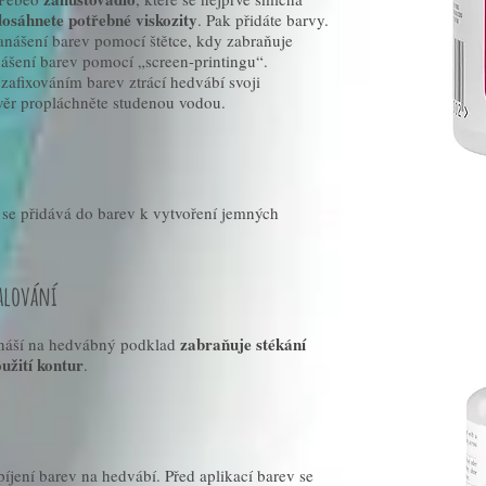
osáhnete potřebné viskozity
. Pak přidáte barvy.
anášení barev pomocí štětce, kdy zabraňuje
nášení barev pomocí „screen-printingu“.
zafixováním barev ztrácí hedvábí svoji
ávěr propláchněte studenou vodou.
ý se přidává do barev k vytvoření jemných
alování
zabraňuje stékání
anáší na hedvábný podklad
užití kontur
.
íjení barev na hedvábí. Před aplikací barev se