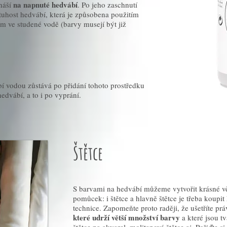
na napnuté hedvábí
náší
. Po jeho zaschnutí
tuhost hedvábí, která je způsobena použitím
m ve studené vodě (barvy musejí být již
bí vodou zůstává po přidání tohoto prostředku
edvábí, a to i po vyprání.
Štětce
S barvami na hedvábí můžeme vytvořit krásné vě
pomůcek: i štětce a hlavně štětce je třeba koupit
technice. Zapomeňte proto raději, že ušetříte pr
které udrží větší množství barvy
a které jsou t