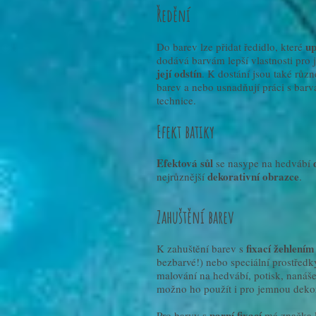
Ředění
up
Do barev lze přidat ředidlo, které
dodává barvám lepší vlastnosti pro 
její odstín
. K dostání jsou také různ
barev a nebo usnadňují práci s ba
technice.
Efekt batiky
Efektová sůl
se nasype na hedvábí
dekorativní obrazce
nejrůznější
.
Zahuštění barev
fixací žehlením
K zahuštění barev s
bezbarvé!) nebo speciální prostřed
malování na hedvábí, potisk, nanáše
možno ho použít i pro jemnou dekor
parní fixací
Pro barvy s
má značka