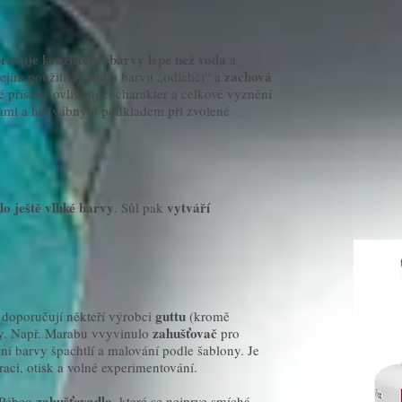
ravuje konzistenci barvy lépe než voda
a
zachová
jejím použití. Ředidlo barvu „odlehčí“ a
é přísady ovlivňující charakter a celkové vyznění
rvami a hedvábným podkladem při zvolené
do ještě vlhké barvy
vytváří
. Sůl pak
guttu
doporučují někteří výrobci
(kromě
zahušťovač
ky. Např. Marabu vvyvinulo
pro
ní barvy špachtlí a malování podle šablony. Je
aci, otisk a volné experimentování.
zahušťovadlo
 Pébeo
, které se nejprve smíchá