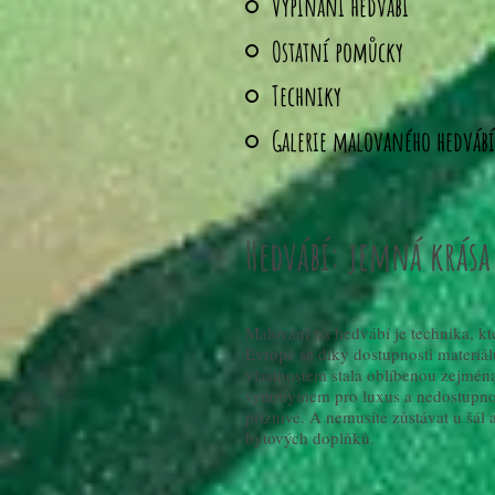
Vypínání hedvábí
Ostatní pomůcky
Techniky
Galerie malovaného hedvábí
Hedvábí: jemná krása
Malování na hedvábí je technika, kte
Evropě se díky dostupnosti materiá
vlastnostem stala oblíbenou zejmén
synonymem pro luxus a nedostupnos
příznivé. A nemusíte zůstávat u šál 
bytových doplňků.