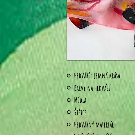
Hedvábí: jemná krása
Barvy na hedvábí
Média
Štětce
Hedvábný materiál