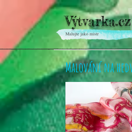
Výtvarka.cz
Malujte jako mistr
Malování na hed