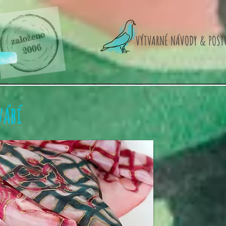
VÝTVARNÉ NÁVODY & POST
vábí