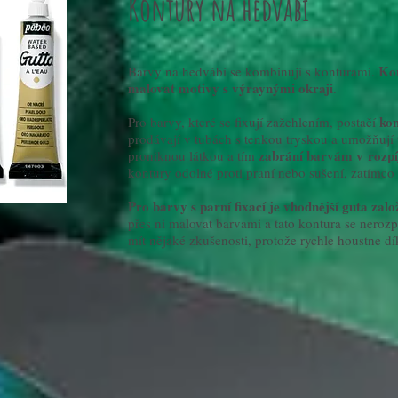
Kontury na hedvábí
Kon
Barvy na hedvábí se kombinují s konturami.
malovat motivy s výraynými okraji
.
kon
Pro barvy, které se fixují zažehlením, postačí
prodávají v tubách s tenkou tryskou a umožňují
zabrání barvám v rozpí
proniknou látkou a tím
kontury odolné proti praní nebo sušení, zatímco
Pro barvy s parní fixací je vhodnější guta zal
přes ni malovat barvami a tato kontura se nerozpu
mít nějaké zkušenosti, protože rychle houstne d