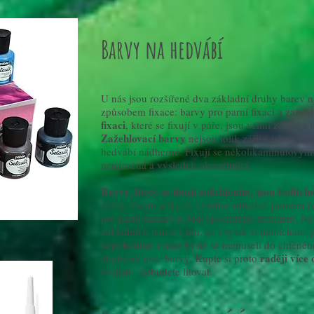
Barvy na hedvábí
U nás jsou rozšířené dva základní druhy barev na
způsobem fixace: barvy pro parní fixaci a zažeh
fixaci
, které se fixují v páře, jsou velmi zářivé a
Zažehlovací barvy
nejsou tolik zářivé jako barvy
hedvábí nádherné. Fixují se několikaminutovým 
nenáročná a výsledek okouzlující.
Barvy, které se fixují zažehlením, jsou ředitel
(vždy dbejte pokynů výrobce ohledně poměru ře
pro parní fiaxaci se ředí speciálním ředidlem. N
základních barev s tím, že zbytek si namícháte: 
nepohodlné a také byste se nemuseli do chtěného 
raději více
zbytečně moc barvy. Kupte si proto
vyplatí - nebudete litovat.