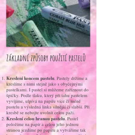
Základní způsoby použití pastelů
Kreslení koncem pastelu
. Pastely držíme a
kreslíme s nimi stejně jako s obyčejnými
pastelkami. I pastel si můžeme zaříznout do
špičky. Podle tlaku, který při tahu pastelem
vyvíjíme, ulpívá na papíře více či méně
pastelu a výsledná linka silnější či slabší. Při
kresbě se nebojte uvolnit celou paži.
Kreslení celou hranou pastelu
. Pastel
položíme na papír a celou jeho jednou
stranou jezdíme po papíru a vytváříme tak