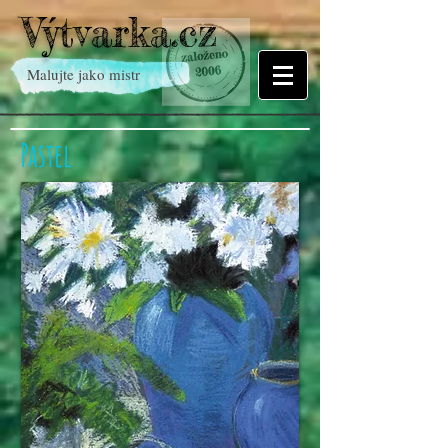
Výtvarka.cz
Malujte jako mistr
Pastel