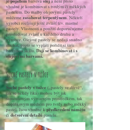
pojidlem
olej
je
barviva
a není proto
vhodné je kombinovat s tvrdým či měkkých
pastelem. Do malby olejovými pastely
zasahovat terpentýnem
můžeme
. Někteří
výrobci rozlišují ještě zvlášť tzv. mastné
pastely. Vlastnosti a použití doporučujeme
prostudovat zvlášť u každého druhu a
výrobce. Olejové pastely se nedají snadno
míchat, proto se vyplatí pořídit si širší
Dají se kombinovat i s
barevnou škálu.
olejovými barvami.
Suché pastely v tužce
Suché pastely v tužce
(„pastely ve dřevě“,
jak se někdy říká) mohou být jak
samostatným výtvarným prostředkem, tak
doplňkovým médiem pro tvrdý nebo měkký
předkreslení námětu
pastel. Jsou vhodné k
dotvoření detailů
či
pastelu.