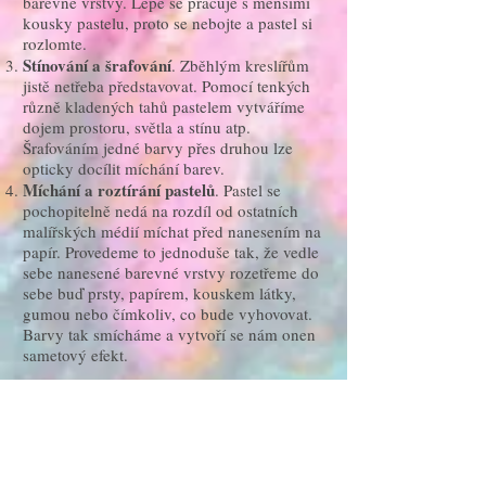
barevné vrstvy. Lépe se pracuje s menšími
kousky pastelu, proto se nebojte a pastel si
rozlomte.
Stínování a šrafování
. Zběhlým kreslířům
jistě netřeba představovat. Pomocí tenkých
různě kladených tahů pastelem vytváříme
dojem prostoru, světla a stínu atp.
Šrafováním jedné barvy přes druhou lze
opticky docílit míchání barev.
Míchání a roztírání pastelů
. Pastel se
pochopitelně nedá na rozdíl od ostatních
malířských médií míchat před nanesením na
papír. Provedeme to jednoduše tak, že vedle
sebe nanesené barevné vrstvy rozetřeme do
sebe buď prsty, papírem, kouskem látky,
gumou nebo čímkoliv, co bude vyhovovat.
Barvy tak smícháme a vytvoří se nám onen
sametový efekt.
Galerie
pastelů