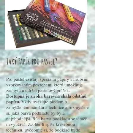
Jaký Papír pro pastel?
Pro pastel existují speciální papíry s hrubším
vzorkovaným povrchem, který umožňuje
zachytit a udržet pastelový prášek.
Dostupná je široká barevná škála odstínů
papíru.
Vždy uvažujte předem o
zamýšleném námětu a technice a rozmyslete
si, jaká barva podkladu by byla
nejvhodnější. Bílá barva podkladu se téměř
nevyužívá. Zvolíte-li spíše kresebnou
techniku, uvědomte si, že podklad bude