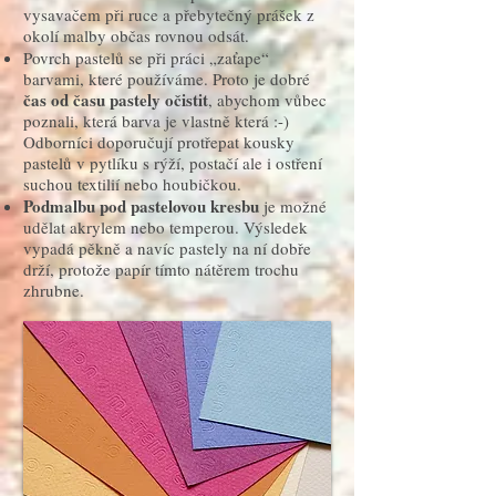
vysavačem při ruce a přebytečný prášek z
okolí malby občas rovnou odsát.
Povrch pastelů se při práci „zaťape“
barvami, které používáme. Proto je dobré
čas od času pastely očistit
, abychom vůbec
poznali, která barva je vlastně která :-)
Odborníci doporučují protřepat kousky
pastelů v pytlíku s rýží, postačí ale i ostření
suchou textilií nebo houbičkou.
Podmalbu pod pastelovou kresbu
je možné
udělat akrylem nebo temperou. Výsledek
vypadá pěkně a navíc pastely na ní dobře
drží, protože papír tímto nátěrem trochu
zhrubne.