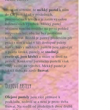
měkký pastel
Troufám si tvrdit, že
k nám
do ČR pronikl až v posledních,
porevolučních letech a je zatím výsadou
zahraničních výrobců. Měkký pastel
většinou není od tvrdého na první pohled
rozpoznatelný; oba lze bez problému
kombinovat. Rozdíl je patrný především při
práci s ním a také v šíři dostupné palety
barev: barvy měkkých pastelů jsou zářivější
snadněji
a paleta široká, pastely se
roztírají, jsou křehčí
a snáze se drolí na
prášek. Konkrétní parametry pastelů však
vždy závisí na výrobci. Měkký pastel je
fixovat
taktéž třeba na závěr
.
Olejové pastely
Olejové pastely
jsou více přilnavé k
podkladu, nedrolí se a není je proto třeba
fixovat. Na rozdíl od předešlých dvou druhů