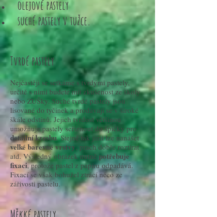
olejové pastely
suché pastely v tužce.
Tvrdé pastely
Nejčastěji se setkáme s tvrdými pastely,
určitě s nimi budete mít zkušenost ze školy
nebo ZUŠky. Suché tvrdé pastely jsou
lisované do tyčinek a prodávají se v široké
škále odstínů. Jejich tvrdost většinou
umožňuje pastely seříznout do špičky pro
detailní kresbu
. Stejně tak jimi lze nanášet
velké barevné vrstvy
, prach dobře roztírat
potřebuje
atd. Výsledný obrázek nutně
fixaci
, protože pastel z papíru odpadává.
Fixací se však bohužel ztrácí něco ze
zářivosti pastelu.
Měkké pastely