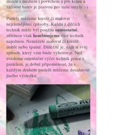
malíře s médiem i povrchem a pro krásu a
zářivost barev je pastvou pro naše smyly :-)
Pastely můžeme kreslit či malovat
nejrůznějšími způsoby. Každá z dílčích
samostatně
technik může být použita
,
kombinujeme
většinou však
více technik
najednou. Nemůžete malovat či kreslit
dobře nebo špatně. Důležité je, najít si svůj
způsob, který vám bude vyhovovat. Než
uvedeme orientační výčet technik práce s
pastelem, je dobré připomenout, že s
každým druhem pastelů můžeme dosáhnout
jiného výsledku.