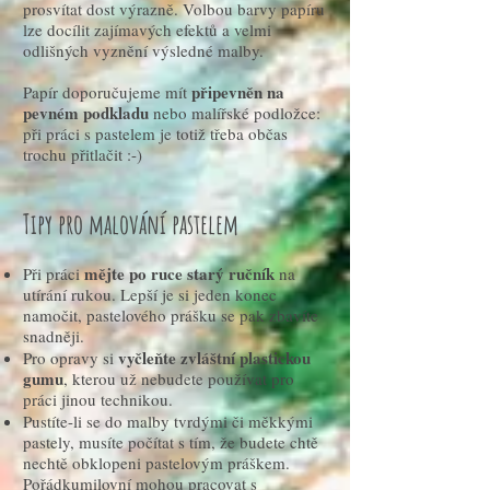
prosvítat dost výrazně. Volbou barvy papíru
lze docílit zajímavých efektů a velmi
odlišných vyznění výsledné malby.
připevněn na
Papír doporučujeme mít
pevném podkladu
nebo malířské podložce:
při práci s pastelem je totiž třeba občas
trochu přitlačit :-)
Tipy pro malování pastelem
mějte po ruce starý ručník
Při práci
na
utírání rukou. Lepší je si jeden konec
namočit, pastelového prášku se pak zbavíte
snadněji.
vyčleňte zvláštní plastickou
Pro opravy si
gumu
, kterou už nebudete používat pro
práci jinou technikou.
Pustíte-li se do malby tvrdými či měkkými
pastely, musíte počítat s tím, že budete chtě
nechtě obklopeni pastelovým práškem.
Pořádkumilovní mohou pracovat s