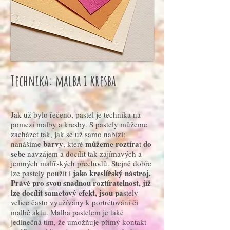
Technika: malba i kresba
Jak už bylo řečeno, pastel je technika na
pomezí malby a kresby. S pastely můžeme
zacházet tak, jak se už samo nabízí:
barvy
můžeme roztíra
do
nanášíme
, které
t
sebe
navzájem a docílit tak zajímavých a
jemných malířských přechodů. Stejně dobře
jako kreslířský nástroj.
lze pastely použít i
Právě pro svou snadnou roztíratelnost, jíž
lze docílit sametový efekt, jsou pa
stely
velice často využívány k portrétování či
malbě aktu. Malba pastelem je také
jedinečná tím, že umožňuje přímý kontakt