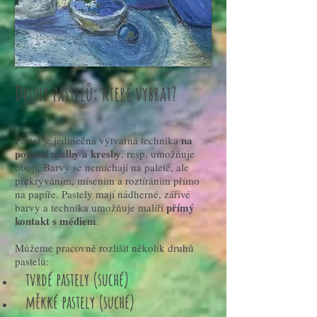
Druhy pastelů: které vybrat?
na
Pastel je jedinečná výtvarná technika
pomezí malby a kresby
, resp. umožňuje
obojí. Barvy se nemíchají na paletě, ale
překrýváním, mísením a roztíráním přímo
na papíře. Pastely mají nádherné, zářivé
přímý
barvy a technika umožňuje malíři
kontakt s médiem
.
Můžeme pracovně rozlišit několik druhů
pastelů:
tvrdé pastely (suché)
měkké pastely (suché)